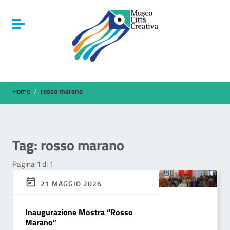
Vai ai contenuti
Vai al menu di navigazione
Attiva / disattiva la navigazione
Vai al footer
Home
/
rosso marano
Tag:
rosso marano
Pagina 1 di 1
21 MAGGIO 2026
Inaugurazione Mostra “Rosso
Marano”