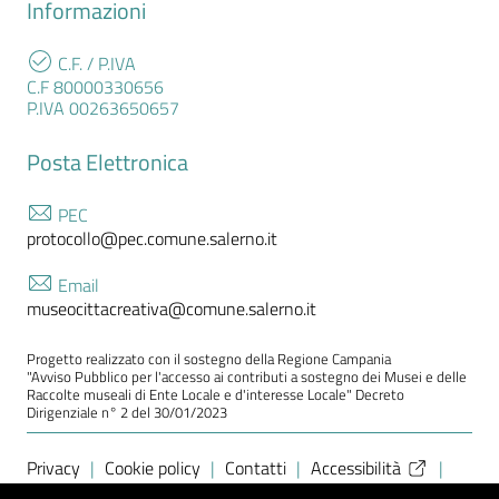
Informazioni
C.F. / P.IVA
C.F 80000330656
P.IVA 00263650657
Posta Elettronica
PEC
protocollo@pec.comune.salerno.it
Email
museocittacreativa@comune.salerno.it
Progetto realizzato con il sostegno della Regione Campania
"Avviso Pubblico per l'accesso ai contributi a sostegno dei Musei e delle
Raccolte museali di Ente Locale e d'interesse Locale" Decreto
Dirigenziale n° 2 del 30/01/2023
Sezione Link Utili
Privacy
|
Cookie policy
|
Contatti
|
Accessibilità
|