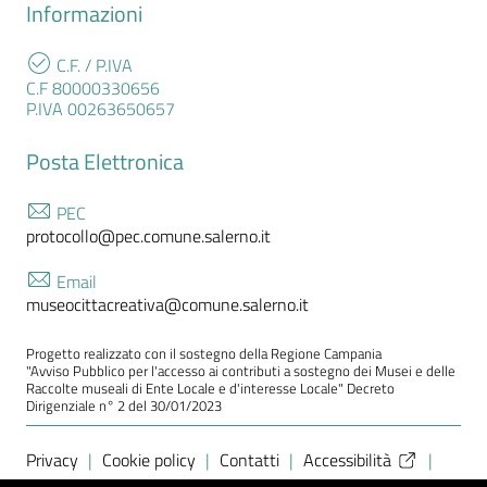
Informazioni
C.F. / P.IVA
C.F 80000330656
P.IVA 00263650657
Posta Elettronica
PEC
protocollo@pec.comune.salerno.it
Email
museocittacreativa@comune.salerno.it
Progetto realizzato con il sostegno della Regione Campania
"Avviso Pubblico per l'accesso ai contributi a sostegno dei Musei e delle
Raccolte museali di Ente Locale e d'interesse Locale" Decreto
Dirigenziale n° 2 del 30/01/2023
Sezione Link Utili
Privacy
|
Cookie policy
|
Contatti
|
Accessibilità
|