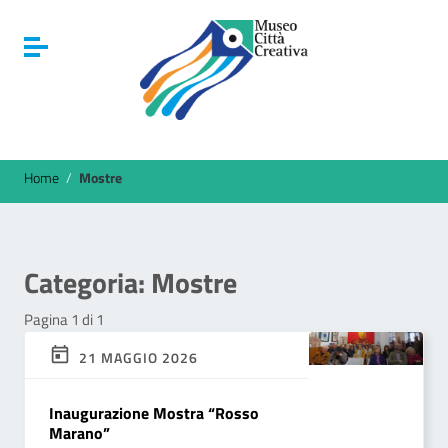
Vai ai contenuti
Vai al menu di navigazione
Attiva / disattiva la navigazione
Vai al footer
Home
/
Mostre
Categoria:
Mostre
Pagina 1 di 1
21 MAGGIO 2026
Inaugurazione Mostra “Rosso
Marano”