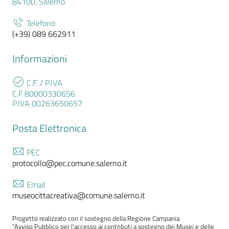
84100, Salerno
Telefono
(+39) 089 662911
Informazioni
C.F. / P.IVA
C.F 80000330656
P.IVA 00263650657
Posta Elettronica
PEC
protocollo@pec.comune.salerno.it
Email
museocittacreativa@comune.salerno.it
Progetto realizzato con il sostegno della Regione Campania
"Avviso Pubblico per l'accesso ai contributi a sostegno dei Musei e delle