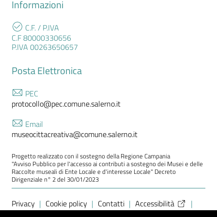
Informazioni
C.F. / P.IVA
C.F 80000330656
P.IVA 00263650657
Posta Elettronica
PEC
protocollo@pec.comune.salerno.it
Email
museocittacreativa@comune.salerno.it
Progetto realizzato con il sostegno della Regione Campania
"Avviso Pubblico per l'accesso ai contributi a sostegno dei Musei e delle
Raccolte museali di Ente Locale e d'interesse Locale" Decreto
Dirigenziale n° 2 del 30/01/2023
Sezione Link Utili
Privacy
|
Cookie policy
|
Contatti
|
Accessibilità
|