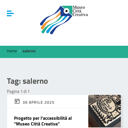
Vai ai contenuti
Vai al menu di navigazione
Attiva / disattiva la navigazione
Vai al footer
Home
/
salerno
Tag:
salerno
Pagina 1 di 1
30 APRILE 2025
Progetto per l’accessibilità al
“Museo Città Creativa”